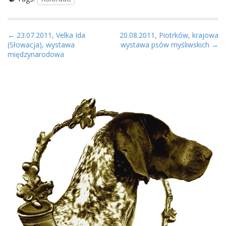
P
← 23.07.2011, Velka Ida
20.08.2011, Piotrków, krajowa
(Słowacja), wystawa
wystawa psów myśliwskich →
o
międzynarodowa
s
t
n
a
v
i
g
a
t
i
o
n