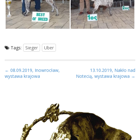
Tags:
Sieger
Uber
P
← 08.09.2019, Inowrocław,
13.10.2019, Nakło nad
wystawa krajowa
Notecią, wystawa krajowa →
o
s
t
n
a
v
i
g