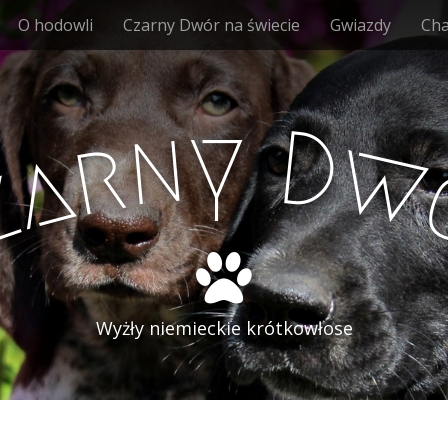
O hodowli
Czarny Dwór na świecie
Gwiazdy
Ch
y
n
D
r
w
a
z
Wyżły niemieckie krótkowłose