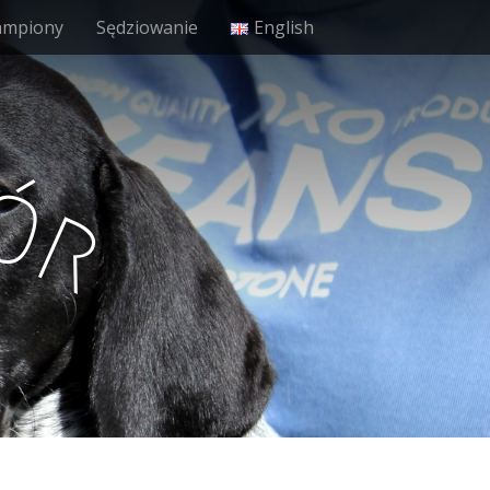
ampiony
Sędziowanie
English
ó
r