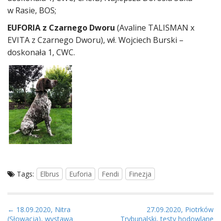
w Rasie, BOS;
EUFORIA z Czarnego Dworu
(Avaline TALISMAN x
EVITA z Czarnego Dworu), wł. Wojciech Burski –
doskonała 1, CWC.
Tags:
Elbrus
Euforia
Fendi
Finezja
P
← 18.09.2020, Nitra
27.09.2020, Piotrków
(Słowacja), wystawa
Trybunalski, testy hodowlane