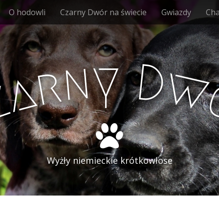
O hodowli
Czarny Dwór na świecie
Gwiazdy
Ch
y
n
D
r
w
a
z
Wyżły niemieckie krótkowłose