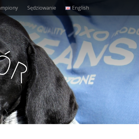
ampiony
Sędziowanie
English
ó
r