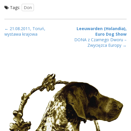
Tags:
Don
P
← 21.08.2011, Toruń,
Leeuwarden (Holandia),
wystawa krajowa
Euro Dog Show
o
DONA z Czarnego Dworu –
s
Zwycięzca Europy →
t
n
a
v
i
g
a
t
i
o
n