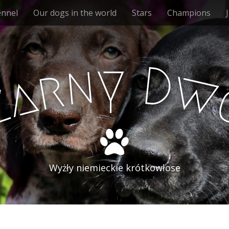
ennel
Our dogs in the world
Stars
Champions
y
n
D
r
w
a
z
Wyżły niemieckie krótkowłose