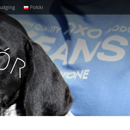
Judging
Polski
ó
r