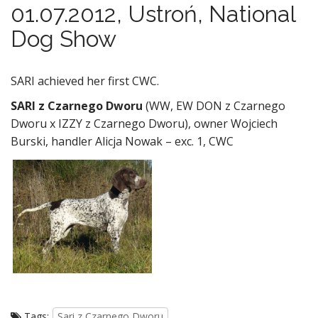
01.07.2012, Ustroń, National
Dog Show
SARI achieved her first CWC.
SARI z Czarnego Dworu
(WW, EW DON z Czarnego
Dworu x IZZY z Czarnego Dworu), owner Wojciech
Burski, handler Alicja Nowak – exc. 1, CWC
Tags:
Sari z Czarnego Dworu