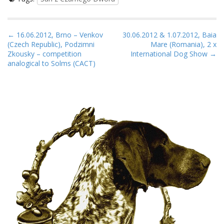
P
← 16.06.2012, Brno – Venkov
30.06.2012 & 1.07.2012, Baia
(Czech Republic), Podzimni
Mare (Romania), 2 x
o
Zkousky – competition
International Dog Show →
s
analogical to Solms (CACT)
t
n
a
v
i
g
a
t
i
o
n