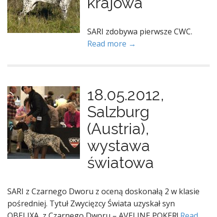
krajowa
SARI zdobywa pierwsze CWC.
Read more →
18.05.2012,
Salzburg
(Austria),
wystawa
światowa
SARI z Czarnego Dworu z oceną doskonałą 2 w klasie
pośredniej. Tytuł Zwycięzcy Świata uzyskał syn
OBELIXA z Czarnego Dworu – AVELINE POKER!
Read